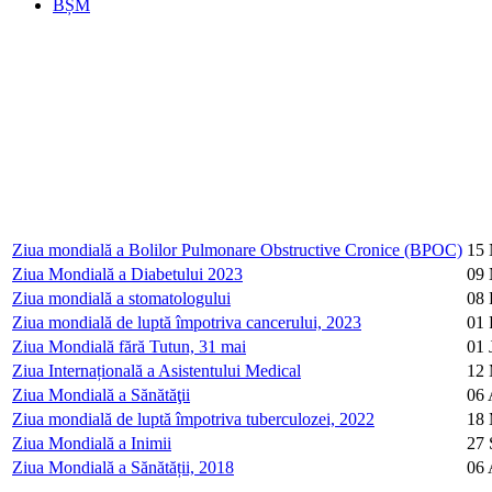
BȘM
Ziua mondială a Bolilor Pulmonare Obstructive Cronice (BPOC)
15
Ziua Mondială a Diabetului 2023
09
Ziua mondială a stomatologului
08 
Ziua mondială de luptă împotriva cancerului, 2023
01 
Ziua Mondială fără Tutun, 31 mai
01 
Ziua Internațională a Asistentului Medical
12
Ziua Mondială a Sănătăţii
06 
Ziua mondială de luptă împotriva tuberculozei, 2022
18 
Ziua Mondială a Inimii
27 
Ziua Mondială a Sănătății, 2018
06 